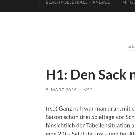
BEACHVOLLEYBALL – ANLAGE
MITG
SE
H1: Den Sack 
8. MÄRZ 2026
/
VSG
(rso) Ganz nah war man dran, mit e
Saison schon drei Spieltage vor Sc
hinsichtlich der Tabellensituation 
eine 2:0 – Satzführung – und bei A