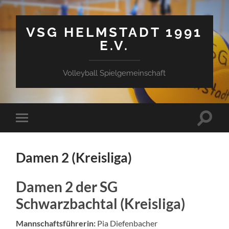
VSG HELMSTADT 1991
E.V.
Volleyball Spielgemeinschaft
Suchfe
Mobile-
ein-/a
Menü
ein-/ausblenden
Damen 2 (Kreisliga)
Damen 2 der SG
Schwarzbachtal (Kreisliga)
Mannschaftsführerin:
Pia Diefenbacher