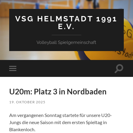
VSG HELMSTADT 1991
E.V.
Volleyball Spielgemeinschaft
Suchfe
Mobile-
ein-/a
Menü
ein-/ausblenden
U20m: Platz 3 in Nordbaden
19. OKTOBER 2025
Am vergangenen Sonntag startete für unsere U20-
Jungs die neue Saison mit dem ersten Spieltag in
Blankenloch.