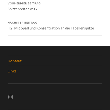
VORHERIGER BEITRAG
Spitzenreiter VSG
NÄCHSTER BEITRAG
H2: Mit Spaß und Konzentration an die Tabellenspitze
Kontakt
Links
Instagram vsghelmstadt.volleyball