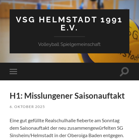
VSG HELMSTADT 1991
E.V.
Volleyball Spielgemeinschaft
Suchfe
Mobile-
ein-/a
Menü
ein-/ausblenden
H1: Misslungener Saisonauftakt
6. OKTOBER 2025
Eine gut gefüllte Realschulhalle fieberte am Sonntag
dem Saisonauftakt der neu zusammengewürfelten SG
Sinsheim/Helmstadt in der Oberoiga Baden entgegen.