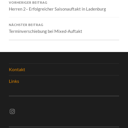
VORHERIGER BEITRAG
Herren 2– Erfolgreicher Saisonauftakt in Ladenburg
NÄCHSTER BEITRAG
Terminverschiebung bei Mixed-Auftakt
Kontakt
Links
Instagram vsghelmstadt.volleyball