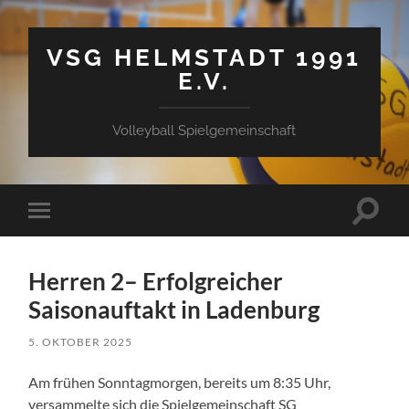
VSG HELMSTADT 1991
E.V.
Volleyball Spielgemeinschaft
Suchfe
Mobile-
ein-/a
Menü
ein-/ausblenden
Herren 2– Erfolgreicher
Saisonauftakt in Ladenburg
5. OKTOBER 2025
Am frühen Sonntagmorgen, bereits um 8:35 Uhr,
versammelte sich die Spielgemeinschaft SG