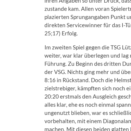
ihren Angaben so unter Druck, dass 
zustande kam. Allen voran Spielert
plazierten Sprungangaben Punkt um
direkten Servicewinner für das I-Tü
25;17) Erfolg.
Im zweiten Spiel gegen die TSG Lü
weiter, war klar überlegen und lag
Führung. Zu Beginn des dritten Du
der VSG. Nichts ging mehr und über 
8:16 in Rückstand. Doch die Helmst
zielstrebiger, kämpften sich noch 
20:20 erstmals den Ausgleich gesch
alles klar, ehe es noch einmal sp
ungenutzt blieben, war es schließl
vorbehalten, mit einem Diagonalan
machen. Mit diesen beiden glatten