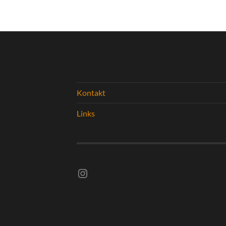
Kontakt
Links
Instagram vsghelmstadt.volleyball