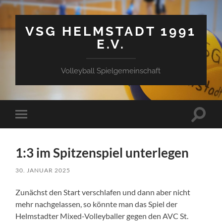
VSG HELMSTADT 1991
E.V.
Volleyball Spielgemeinschaft
Suchfe
Mobile-
ein-/a
Menü
ein-/ausblenden
1:3 im Spitzenspiel unterlegen
30. JANUAR 2025
Zunächst den Start verschlafen und dann aber nicht
mehr nachgelassen, so könnte man das Spiel der
Helmstadter Mixed-Volleyballer gegen den AVC St.