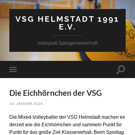
VSG HELMSTADT 1991
E.V.
Volleyball Spielgemeinschaft
Suchfe
Mobile-
ein-/a
Menü
ein-/ausblenden
Die Eichhörnchen der VSG
14. JANUAR 2024
Die Mixed-Volleyballer der VSG Helmstadt machen es
derzeit wie die Eichhörnchen und sammeln Punkt für
Punkt für das große Ziel Klassenerhalt.
Beim
Spieltag