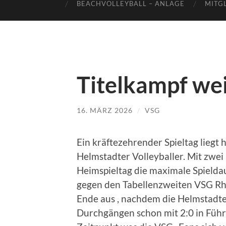
BEACHVOLLEYBALL – ANLAGE
MITG
Titelkampf wei
16. MÄRZ 2026
/
VSG
Ein kräftezehrender Spieltag liegt
Helmstadter Volleyballer. Mit zwe
Heimspieltag die maximale Spieldau
gegen den Tabellenzweiten VSG Rh
Ende aus , nachdem die Helmstadte
Durchgängen schon mit 2:0 in Führu