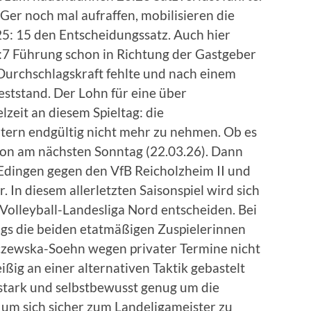
Ger noch mal aufraffen, mobilisieren die
25: 15 den Entscheidungssatz. Auch hier
:7 Führung schon in Richtung der Gastgeber
e Durchschlagskraft fehlte und nach einem
eststand. Der Lohn für eine über
lzeit an diesem Spieltag: die
dtern endgültig nicht mehr zu nehmen. Ob es
chon am nächsten Sonntag (22.03.26). Dann
 Edingen gegen den VfB Reicholzheim II und
 In diesem allerletzten Saisonspiel wird sich
 Volleyball-Landesliga Nord entscheiden. Bei
s die beiden etatmäßigen Zuspielerinnen
czewska-Soehn wegen privater Termine nicht
ißig an einer alternativen Taktik gebastelt
 stark und selbstbewusst genug um die
 um sich sicher zum Landeligameister zu