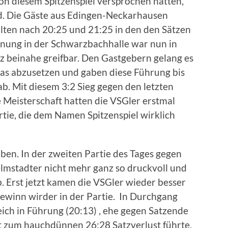
on diesem Spitzenspiel versprochen hatten,
nd. Die Gäste aus Edingen-Neckarhausen
lten nach 20:25 und 21:25 in den den Sätzen
nnung in der Schwarzbachhalle war nun in
z beinahe greifbar. Den Gastgebern gelang es
was abzusetzen und gaben diese Führung bis
b. Mit diesem 3:2 Sieg gegen den letzten
Meisterschaft hatten die VSGler erstmal
rtie, die dem Namen Spitzenspiel wirklich
iben. In der zweiten Partie des Tages gegen
lmstadter nicht mehr ganz so druckvoll und
. Erst jetzt kamen die VSGler wieder besser
gewinn wirder in der Partie. In Durchgang
eich in Führung (20:13) , ehe gegen Satzende
it zum hauchdünnen 26:28 Satzverlust führte.