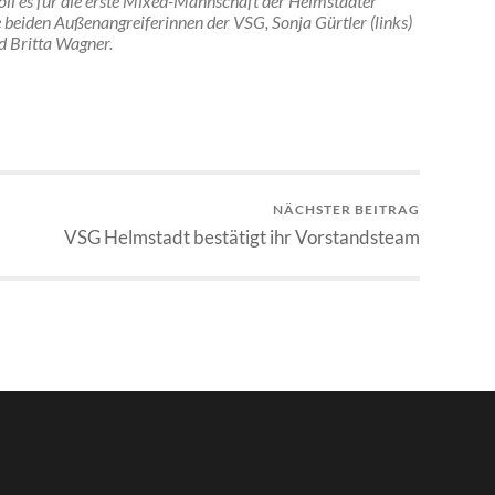
oll es für die erste Mixed-Mannschaft der Helmstadter
e beiden Außenangreiferinnen der VSG, Sonja Gürtler (links)
d Britta Wagner.
NÄCHSTER BEITRAG
VSG Helmstadt bestätigt ihr Vorstandsteam