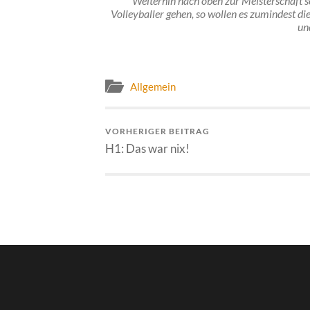
Weiterhin nach oben zur Meisterschaft s
Volleyballer gehen, so wollen es zumindest di
un
Allgemein
VORHERIGER BEITRAG
H1: Das war nix!