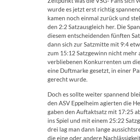
Zeitpunkt was die VSG- Fans sich v
wurde es jetzt erst richtig spanne
kamen noch einmal zurück und stel
den 2:2 Satzausgleich her. Die Spa
diesem entscheidenden fünften Sat
dann sich zur Satzmitte mit 9:4 et
zum 15:12 Satzgewinn nicht mehr a
verbliebenen Konkurrenten um die 
eine Duftmarke gesetzt, in einer Pa
gerecht wurde.
Doch es sollte weiter spannend ble
den ASV Eppelheim agierten die He
gaben den Auftaktsatz mit 17:25 ab
ins Spiel und mit einem 25:22 Satz
drei lag man dann lange aussichtsr
die eine oder andere Nachlässigke