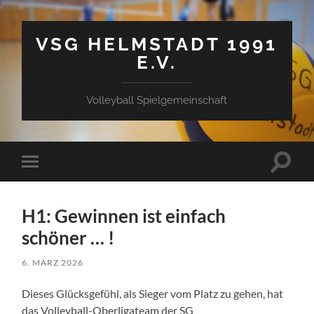
VSG HELMSTADT 1991
E.V.
Volleyball Spielgemeinschaft
Suchfe
Mobile-
ein-/a
Menü
ein-/ausblenden
H1: Gewinnen ist einfach
schöner … !
6. MÄRZ 2026
Dieses Glücksgefühl, als Sieger vom Platz zu gehen, hat
das Volleyball-Oberligateam der SG