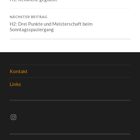
NÄCHSTER BEITRAG
H2: Drei Punkte und Meisterschaft beim
Sonntagsspaziergang
Kontakt
Links
Instagram vsghelmstadt.volleyball