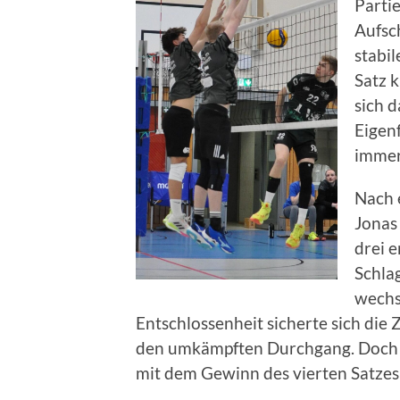
Partie
Aufsc
stabi
Satz 
sich 
Eigenf
immer 
Nach 
Jonas 
drei e
Schla
wechs
Entschlossenheit sicherte sich di
den umkämpften Durchgang. Doch 
mit dem Gewinn des vierten Satzes