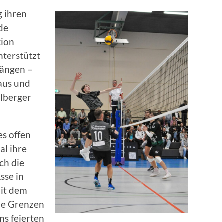
g ihren
de
tion
nterstützt
sängen –
haus und
elberger
es offen
al ihre
ch die
sse in
Mit dem
ine Grenzen
ns feierten