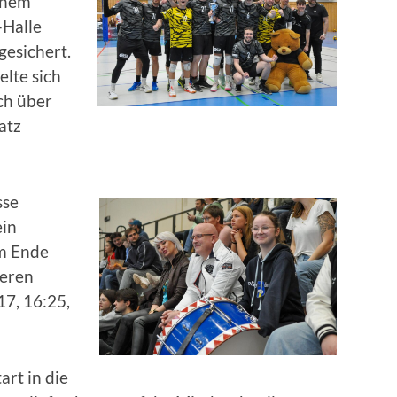
einem
-Halle
gesichert.
lte sich
ch über
atz
sse
ein
Am Ende
keren
17, 16:25,
art in die