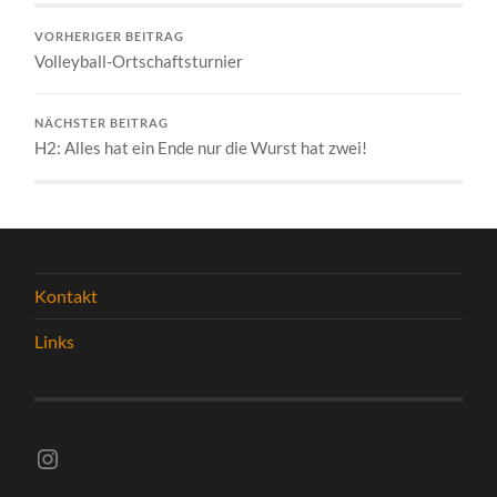
VORHERIGER BEITRAG
Volleyball-Ortschaftsturnier
NÄCHSTER BEITRAG
H2: Alles hat ein Ende nur die Wurst hat zwei!
Kontakt
Links
Instagram vsghelmstadt.volleyball