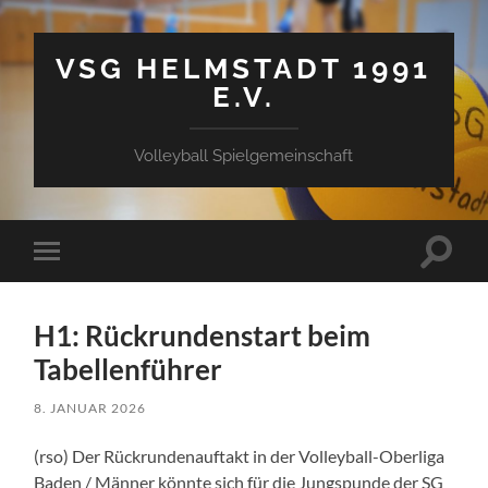
VSG HELMSTADT 1991
E.V.
Volleyball Spielgemeinschaft
Suchfe
Mobile-
ein-/a
Menü
ein-/ausblenden
H1: Rückrundenstart beim
Tabellenführer
8. JANUAR 2026
(rso) Der Rückrundenauftakt in der Volleyball-Oberliga
Baden / Männer könnte sich für die Jungspunde der SG