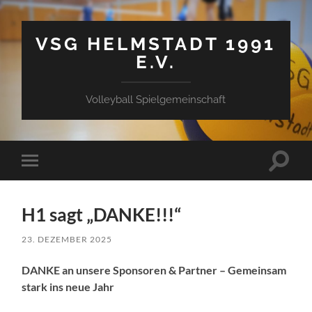
VSG HELMSTADT 1991
E.V.
Volleyball Spielgemeinschaft
Suchfe
Mobile-
ein-/a
Menü
ein-/ausblenden
H1 sagt „DANKE!!!“
23. DEZEMBER 2025
DANKE an unsere Sponsoren & Partner – Gemeinsam
stark ins neue Jahr