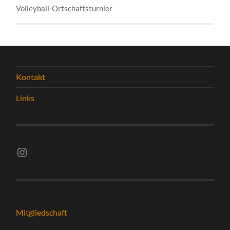
Volleyball-Ortschaftsturnier
Kontakt
Links
Instagram vsghelmstadt.volleyball
Mitgliedschaft