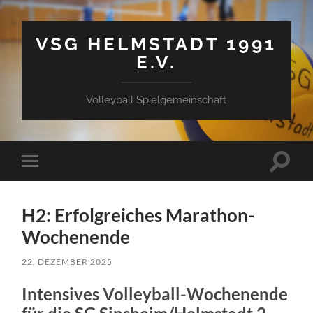
VSG HELMSTADT 1991
E.V.
Volleyball Spielgemeinschaft
Suchfe
Mobile-
ein-/a
Menü
ein-/ausblenden
H2: Erfolgreiches Marathon-
Wochenende
22. DEZEMBER 2025
Intensives Volleyball-Wochenende