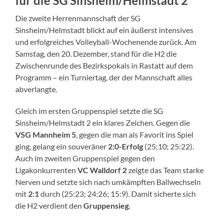
für die SG Sinsheim/Helmstadt 2
Die zweite Herrenmannschaft der SG
Sinsheim/Helmstadt blickt auf ein äußerst intensives
und erfolgreiches Volleyball-Wochenende zurück. Am
Samstag, den 20. Dezember, stand für die H2 die
Zwischenrunde des Bezirkspokals in Rastatt auf dem
Programm – ein Turniertag, der der Mannschaft alles
abverlangte.
Gleich im ersten Gruppenspiel setzte die SG
Sinsheim/Helmstadt 2 ein klares Zeichen. Gegen die
VSG Mannheim 5
, gegen die man als Favorit ins Spiel
ging, gelang ein souveräner
2:0-Erfolg
(25:10; 25:22).
Auch im zweiten Gruppenspiel gegen den
Ligakonkurrenten
VC Walldorf 2
zeigte das Team starke
Nerven und setzte sich nach umkämpften Ballwechseln
mit
2:1
durch (25:23; 24:26; 15:9). Damit sicherte sich
die H2 verdient den
Gruppensieg
.