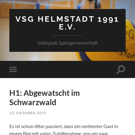
VSG HELMSTADT 1991
E.V.
Volleyball Spielgemeinschaft
Suchfe
Mobile-
ein-/a
Menü
ein-/ausblenden
H1: Abgewatscht im
Schwarzwald
12. OKTOBER 2025
Es ist schon öfter passiert, dass ein renitenter Gast in
einem Bierzelt unter Zuhilfenahme von ein paar