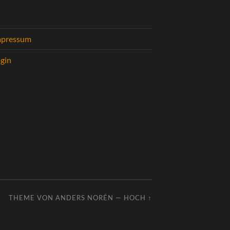
mpressum
gin
THEME VON
ANDERS NORÉN
—
HOCH ↑