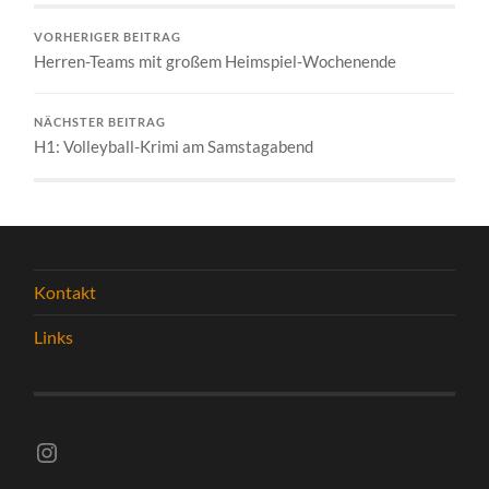
VORHERIGER BEITRAG
Herren-Teams mit großem Heimspiel-Wochenende
NÄCHSTER BEITRAG
H1: Volleyball-Krimi am Samstagabend
Kontakt
Links
Instagram vsghelmstadt.volleyball