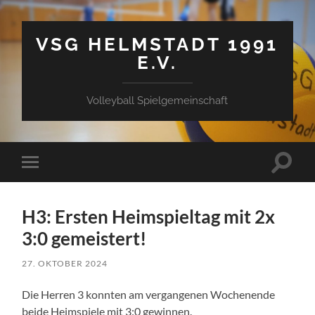
VSG HELMSTADT 1991
E.V.
Volleyball Spielgemeinschaft
Suchfe
Mobile-
ein-/a
Menü
ein-/ausblenden
H3: Ersten Heimspieltag mit 2x
3:0 gemeistert!
27. OKTOBER 2024
Die Herren 3 konnten am vergangenen Wochenende
beide Heimspiele mit 3:0 gewinnen.