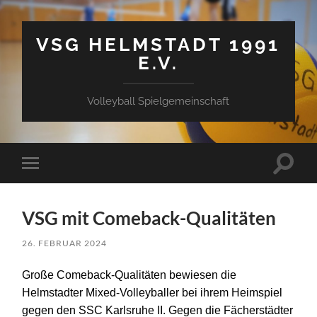
VSG HELMSTADT 1991
E.V.
Volleyball Spielgemeinschaft
Suchfe
Mobile-
ein-/a
Menü
ein-/ausblenden
VSG mit Comeback-Qualitäten
26. FEBRUAR 2024
Große Comeback-Qualitäten bewiesen die
Helmstadter Mixed-Volleyballer bei ihrem Heimspiel
gegen den SSC Karlsruhe II
.
Gegen die
Fächer
städter