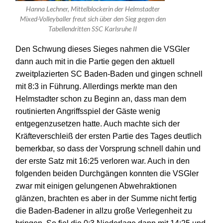
Hanna Lechner, Mittelblockerin der Helmstadter
Mixed-Volleyballer freut sich über den Sieg gegen den
Tabellendritten SSC Karlsruhe II
Den Schwung dieses Sieges nahmen die VSGler
dann auch mit in die Partie gegen den aktuell
zweitplazierten SC Baden-Baden und gingen schnell
mit 8:3 in Führung. Allerdings merkte man den
Helmstadter schon
zu
Beginn an, dass man dem
routinierten Angriffsspiel der Gäste wenig
entgegenzusetzen hatte.
Auch machte sich der
Kräfteverschleiß der ersten Partie des Tages deutlich
bemerkbar, so dass der Vorsprung schnell dahin und
der erste Satz mit 1
6
:25 verloren war.
Auch in den
folgenden beiden Durchgängen konnten die VSGler
zwar mit einigen gelungenen Abwehraktionen
glänzen, brachten es aber in der Summe nicht fertig
die
Baden-Badener in allzu große Verlegenheit zu