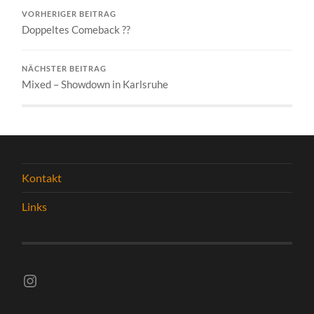
VORHERIGER BEITRAG
Doppeltes Comeback ??
NÄCHSTER BEITRAG
Mixed – Showdown in Karlsruhe
Kontakt
Links
Instagram vsghelmstadt.volleyball