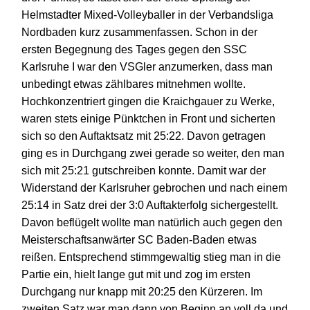
Helmstadter Mixed-Volleyballer in de
r
Verbandsliga
Nordbaden
kurz zusammen
fassen
.
Schon in der
ersten Begegnung des Tages gegen den SSC
Karlsruhe
I
war den VSGler
anzumerken, dass man
unbedingt etwas zählbares mitnehmen wollte.
Hochkonzentriert gingen die Kraichgauer zu Werke,
waren stets einige Pünktchen in Front und sicherten
sich so den Auftak
t
satz mit 25:22.
Davon getragen
ging es in
Durchgang zwei gerade so weiter, den man
sich mit 25:21 gutschreiben konnte. Damit war der
Widerstand der Karlsruher gebrochen und nach einem
25:14 in Satz drei der 3:0 Auftakterfolg sichergestellt.
Davon beflügelt wollte man natürlich auch gegen den
Meisterschaftsanwärter SC Baden-Baden etwas
reißen. Entsprechend stimmgewaltig stieg man in die
Partie ein, hielt lange gut mit und zog im ersten
Durchgang nur
knapp
mit 20:25 den Kürzeren.
Im
zweiten Satz war man dann von Beginn an voll da und