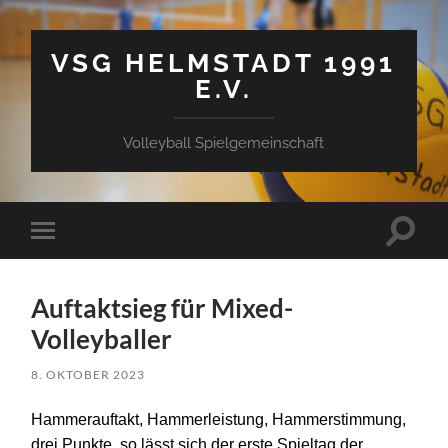
VSG HELMSTADT 1991
E.V.
Volleyball Spielgemeinschaft
Suchfe
Mobile-
ein-/a
Menü
ein-/ausblenden
Auftaktsieg für Mixed-
Volleyballer
8. OKTOBER 2023
Hammerauftakt, Hammerleistung, Hammerstimmung,
drei Punkte, so lässt sich der erste Spieltag der