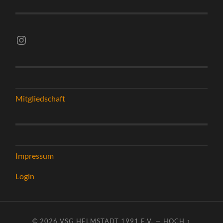
Instagram vsghelmstadt.volleyball
Mitgliedschaft
Impressum
Login
© 2026
VSG HELMSTADT 1991 E.V.
—
HOCH ↑