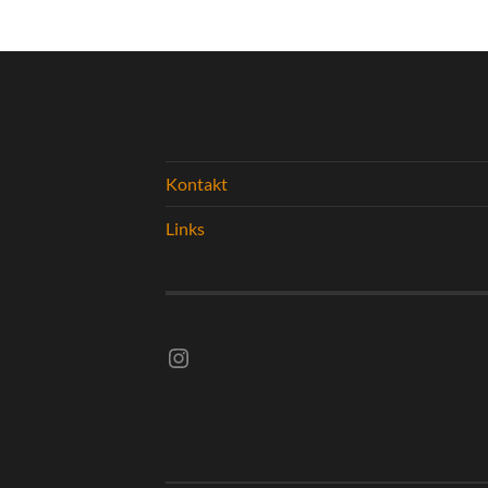
Kontakt
Links
Instagram vsghelmstadt.volleyball