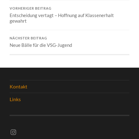
VORHERIGER BEITRAG
Entscheidung vertagt – Hoffnung auf Klassenerhalt
gewahrt
NÄCHSTER BEITRAG
Neue Bälle für die VSG-Jugend
Kontakt
Links
Instagram vsghelmstadt.volleyball