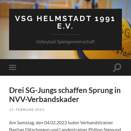
VSG HELMSTADT 1991
E.V.
Volleyball Spielgemeinschaft
Suchfe
Mobile-
ein-/a
Menü
ein-/ausblenden
Drei SG-Jungs schaffen Sprung in
NVV-Verbandskader
15. FEBRUAR 2023
Am Samstag, den 04.02.2023 luden Verbandstrainer
Bastian Ditschmann und Landestrainer Philipp Sigmund