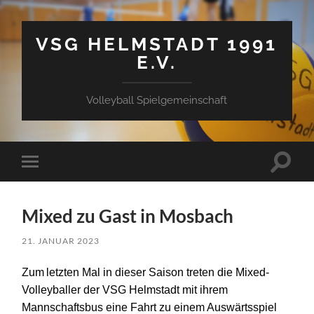
VSG HELMSTADT 1991
E.V.
Volleyball Spielgemeinschaft
Suchfe
Mobile-
ein-/a
Menü
ein-/ausblenden
Mixed zu Gast in Mosbach
21. JANUAR 2023
Zum
letzten Mal in dieser Saison treten die Mixed-
Volleyballer der VSG Helmstadt mit ihrem
Mannschaftsbus eine Fahrt zu einem Auswärtsspiel