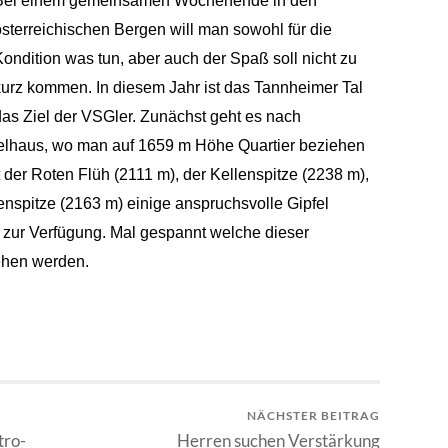
Bei einem gemeinsamen Wochenende in den
österreichischen Bergen will
man
sowohl für die
Kondition was tun,
aber
auch der Spaß soll nicht zu
kurz kommen. In diesem Jahr ist das Tannheimer Tal
das Ziel der VSGler. Zunächst geht es nach
elhaus, wo man auf 1659 m Höhe Quartier beziehen
 der Roten Flüh (2111 m),
der Kellenspitze (2238 m),
nspitze (2163 m) einige anspruchsvolle Gipfel
 zur Verfügung.
Mal gespannt welche dieser
gehen werden.
NÄCHSTER BEITRAG
tro-
Herren suchen Verstärkung