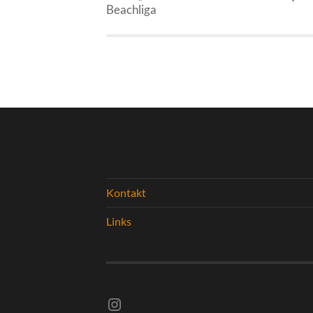
Beachliga
Kontakt
Links
Instagram vsghelmstadt.volleyball