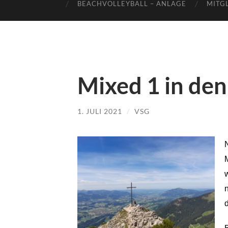
BEACHVOLLEYBALL – ANLAGE
MITG
Mixed 1 in de
1. JULI 2021
/
VSG