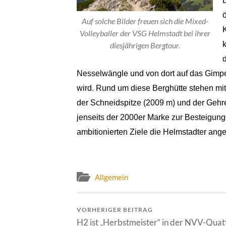
Auf solche Bilder freuen sich die Mixed-
Volleyballer der VSG Helmstadt bei ihrer
diesjährigen Bergtour.
Nesselwängle und von dort auf das Gimp
wird. Rund um diese Berghütte stehen mit
der Schneidspitze (2009 m) und der Gehre
jenseits der 2000er Marke zur Besteigung
ambitionierten Ziele die Helmstadter an
Allgemein
VORHERIGER BEITRAG
H2 ist „Herbstmeister“ in der NVV-Quat