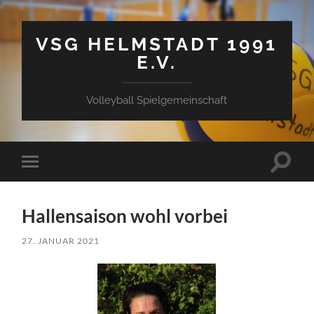
VSG HELMSTADT 1991
E.V.
Volleyball Spielgemeinschaft
Suchfe
Mobile-
ein-/a
Menü
ein-/ausblenden
Hallensaison wohl vorbei
27. JANUAR 2021