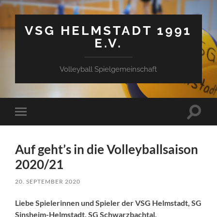
VSG HELMSTADT 1991
E.V.
Volleyball Spielgemeinschaft
Suchfe
Mobile-
ein-/a
Menü
ein-/ausblenden
Auf geht’s in die Volleyballsaison
2020/21
20. SEPTEMBER 2020
Liebe Spielerinnen und Spieler der VSG Helmstadt, SG
Sinsheim-Helmstadt, SG Schwarzbachtal,