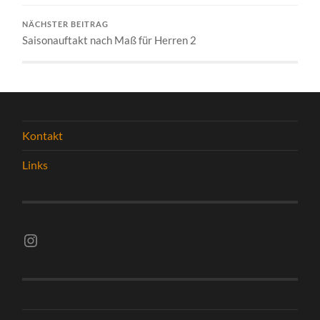
NÄCHSTER BEITRAG
Saisonauftakt nach Maß für Herren 2
Kontakt
Links
Instagram vsghelmstadt.volleyball