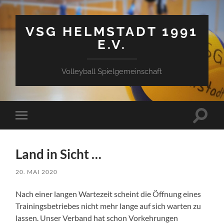
VSG HELMSTADT 1991
E.V.
Volleyball Spielgemeinschaft
Suchfe
Mobile-
ein-/a
Menü
ein-/ausblenden
Land in Sicht …
20. MAI 2020
Nach einer langen Wartezeit scheint die Öffnung eines
Trainingsbetriebes nicht mehr lange auf sich warten zu
lassen. Unser Verband hat schon Vorkehrungen