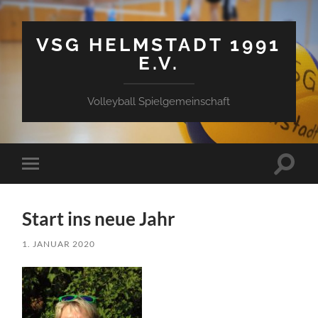
VSG HELMSTADT 1991
E.V.
Volleyball Spielgemeinschaft
Suchfe
Mobile-
ein-/a
Menü
ein-/ausblenden
Start ins neue Jahr
1. JANUAR 2020