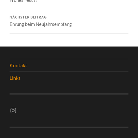
NÄCHSTER BEITRAG
Ehrung beim Neujahrsempfang
Kontakt
Links
Instagram vsghelmstadt.volleyball