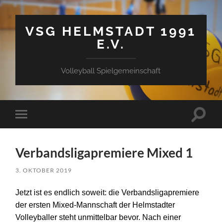
VSG HELMSTADT 1991
E.V.
Volleyball Spielgemeinschaft
Suchfe
Mobile-
ein-/a
Menü
ein-/ausblenden
Verbandsligapremiere Mixed 1
3. OKTOBER 2019
Jetzt ist es
endlich
soweit
:
die Verbandsligapremiere
der ersten Mixed-Mannschaft der Helmstadter
Volleyballer steht unmittelbar bevor.
Nach einer