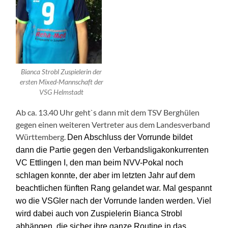
Bianca Strobl Zuspielerin der
ersten Mixed-Mannschaft der
VSG Helmstadt
Ab ca. 13.40 Uhr geht`s dann mit dem TSV Berghülen
gegen einen weiteren Vertreter aus dem Landesverband
Württemberg.
Den Abschluss der Vorrunde bildet
dann die Partie gegen den Verbandsligakonkurrenten
VC Ettlingen I, den man beim NVV-Pokal noch
schlagen konnte,
der aber im letzten Jahr auf dem
beachtlichen fünften Rang gelandet war
.
Mal gespannt
wo die VSGler nach der Vorrunde landen w
e
rd
en
. Viel
wird dabei auch von Zuspielerin Bianca Strobl
abhängen, die
sicher
ihr
e
ganze Routine
in
das