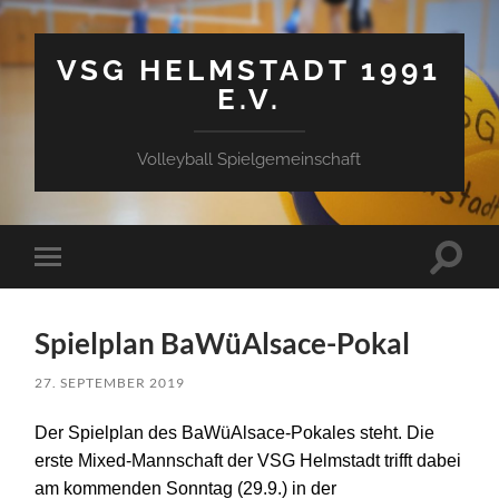
VSG HELMSTADT 1991
E.V.
Volleyball Spielgemeinschaft
Suchfe
Mobile-
ein-/a
Menü
ein-/ausblenden
Spielplan BaWüAlsace-Pokal
27. SEPTEMBER 2019
Der Spielplan des BaWüAlsace-Pokales steht. Die
erste Mixed-Mannschaft der VSG Helmstadt trifft dabei
am kommenden Sonntag (29.9.)
in der