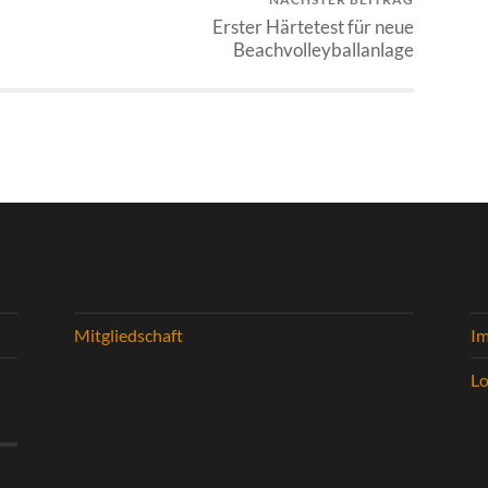
Erster Härtetest für neue
Beachvolleyballanlage
Mitgliedschaft
I
Lo