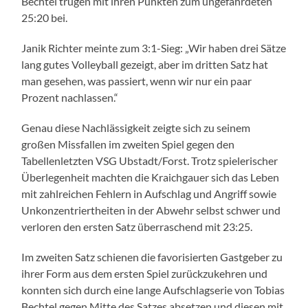
Bechtel trugen mit ihren Punkten zum ungefährdeten
25:20 bei.
Janik Richter meinte zum 3:1-Sieg: „Wir haben drei Sätze
lang gutes Volleyball gezeigt, aber im dritten Satz hat
man gesehen, was passiert, wenn wir nur ein paar
Prozent nachlassen.“
Genau diese Nachlässigkeit zeigte sich zu seinem
großen Missfallen im zweiten Spiel gegen den
Tabellenletzten VSG Ubstadt/Forst. Trotz spielerischer
Überlegenheit machten die Kraichgauer sich das Leben
mit zahlreichen Fehlern in Aufschlag und Angriff sowie
Unkonzentriertheiten in der Abwehr selbst schwer und
verloren den ersten Satz überraschend mit 23:25.
Im zweiten Satz schienen die favorisierten Gastgeber zu
ihrer Form aus dem ersten Spiel zurückzukehren und
konnten sich durch eine lange Aufschlagserie von Tobias
Bechtel gegen Mitte des Satzes absetzen und diesen mit