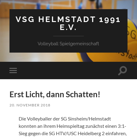
VSG HELMSTADT 1991
E.V.
Volleyball Spielgemeinschaft
Suchfe
Mobile-
ein-/a
Menü
ein-/ausblenden
Erst Licht, dann Schatten!
20. NOVEMBER 2018
Die Volleyballer der SG Sinsheim/Helmstadt
konnten an ihrem Heimspieltag zunächst einen 3:1-
Sieg gegen die SG HTV/USC Heidelberg 2 einfahren,