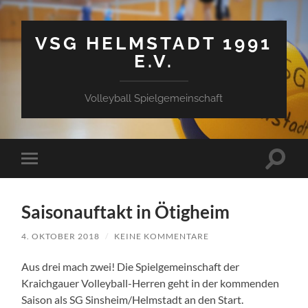
VSG HELMSTADT 1991
E.V.
Volleyball Spielgemeinschaft
Suchfe
Mobile-
ein-/a
Menü
ein-/ausblenden
Saisonauftakt in Ötigheim
4. OKTOBER 2018
/
KEINE KOMMENTARE
Aus drei mach zwei! Die Spielgemeinschaft der
Kraichgauer Volleyball-Herren geht in der kommenden
Saison als SG Sinsheim/Helmstadt an den Start.