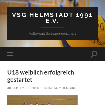
VSG HELMSTADT 1991
E.V.
Volleyball Spielgemeinschaft
Suchfe
Mobile-
ein-/a
Menü
ein-/ausblenden
U18 weiblich erfolgreich
gestartet
30. SEPTEMBER 2018
/
KEINE KOMMENTARE